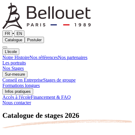
•
FR
EN
Catalogue
Postuler
L'école
Notre Histoire
Nos références
Nos partenaires
Les portraits
Nos Stages
Sur-mesure
Conseil en Entreprise
Stages de groupe
Formations longues
Infos pratiques
Accès à l'école
Financement & FAQ
Nous contacter
Catalogue de stages 2026