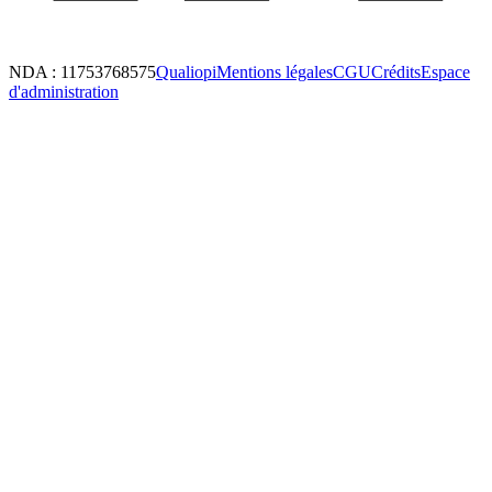
NDA : 11753768575
Qualiopi
Mentions légales
CGU
Crédits
Espace
d'administration