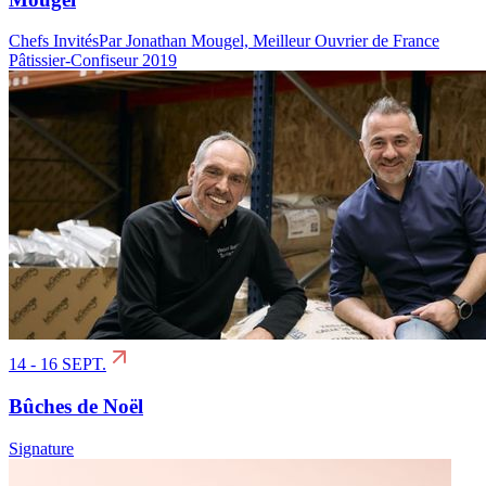
Chefs Invités
Par Jonathan Mougel, Meilleur Ouvrier de France
Pâtissier-Confiseur 2019
14 - 16 SEPT.
Bûches de Noël
Signature