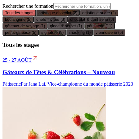
Rechercher une formation
Tous les stages
artistique chocolat
(2)
artistique sucre
(2)
boulangerie
(5)
chefs invités
(8)
chocolat & confiserie
(3)
gâteaux de voyage
(1)
glace & sorbet
(1)
pâtisserie
(11)
petits gâteaux
(5)
signature
(9)
snacking
(1)
viennoiserie
(5)
Tous les stages
25 - 27 AOÛT
Gâteaux de Fêtes & Célébrations – Nouveau
Pâtisserie
Par Jana Lai, Vice-championne du monde pâtisserie 2023